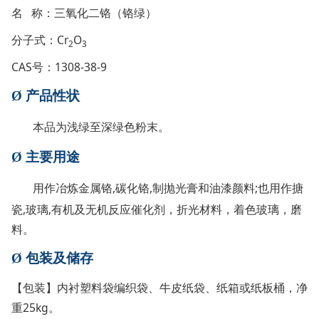
名 称：三氧化二铬（铬绿）
分子式：Cr
O
2
3
CAS号：1308-38-9
Ø
产品性状
本品为浅绿至深绿色粉末。
Ø
主要用途
用作冶炼金属铬,碳化铬,制抛光膏和油漆颜料;也用作搪
瓷,玻璃,有机及无机反应催化剂，折光材料，着色玻璃，磨
料。
Ø
包装及储存
【包装】内衬塑料袋编织袋、牛皮纸袋、纸箱或纸板桶，净
重25kg。