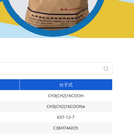
分子式
CH3(CH2)16COOH
CH3(CH2)16COONa
637-12-7
C36H74AlO5