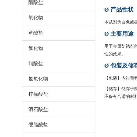
醋酸盐
Ø
产品性状
氧化物
本试剂为白色或
草酸盐
Ø
主要用途
用于金属防锈剂
氟化物
性的效果。
硝酸盐
Ø
包装及储
【包装】内衬塑料
氢氧化物
【储存】储存于
柠檬酸盐
应备有合适的材
酒石酸盐
硬脂酸盐