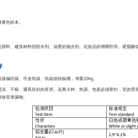
微黄色粉末。
的原料、建筑材料的防水剂、油墨的抛光剂、化妆品的增稠剂等。硬脂酸
存
袋编织袋、牛皮纸袋、纸箱或纸板桶，净重20kg。
阴凉、干燥、通风良好的库房。远离火种、热源。包装必须密封，切勿受
料收容泄漏物。