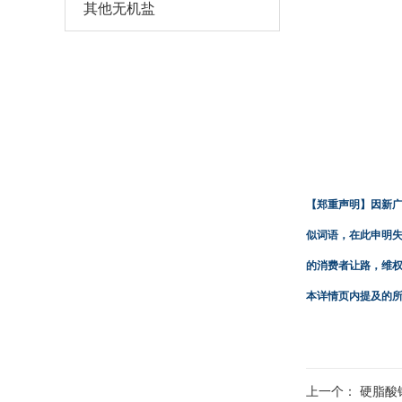
其他无机盐
【郑重声明】
因新
似词语，在此申明
的消费者让路，维
本详情页内提及的
上一个：
硬脂酸