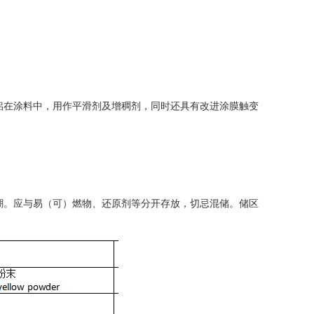
铝在涂料中，用作平滑剂及增稠剂，同时还具有改进涂膜触变
潮。应与易（可）燃物、还原剂等分开存放，切忌混储。储区