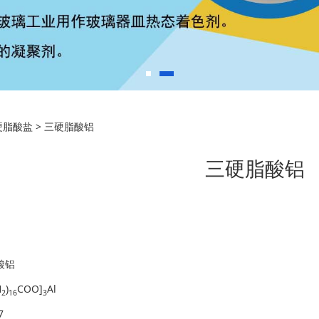
脂酸铝
硬脂酸盐
>
三硬脂酸铝
三硬脂酸铝
酸铝
H
)
COO]
Al
2
16
3
7