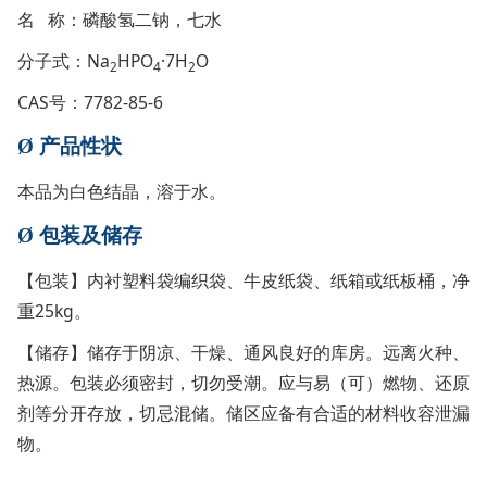
名 称：磷酸氢二钠，七水
分子式：Na
HPO
·7H
O
2
4
2
CAS号：7782-85-6
Ø
产品性状
本品为白色结晶，溶于水。
Ø
包装及储存
【包装】内衬塑料袋编织袋、牛皮纸袋、纸箱或纸板桶，净
重25kg。
【储存】储存于阴凉、干燥、通风良好的库房。远离火种、
热源。包装必须密封，切勿受潮。应与易（可）燃物、还原
剂等分开存放，切忌混储。储区应备有合适的材料收容泄漏
物。