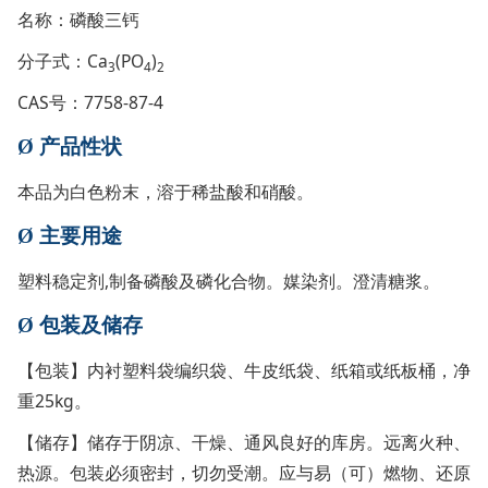
名称：磷酸三钙
分子式：Ca
(PO
)
3
4
2
CAS号：7758-87-4
Ø
产品性状
本品为白色粉末，溶于稀盐酸和硝酸。
Ø
主要用途
塑料稳定剂,制备磷酸及磷化合物。媒染剂。澄清糖浆。
Ø
包装及储存
【包装】内衬塑料袋编织袋、牛皮纸袋、纸箱或纸板桶，净
重25kg。
【储存】储存于阴凉、干燥、通风良好的库房。远离火种、
热源。包装必须密封，切勿受潮。应与易（可）燃物、还原