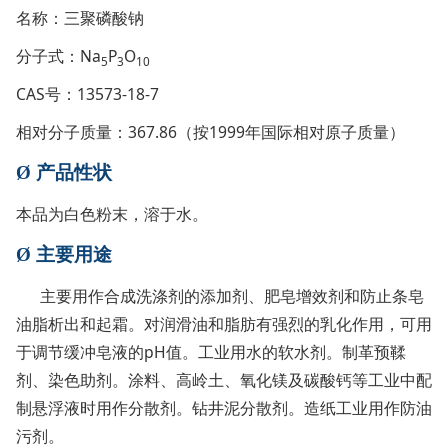
名称：三聚磷酸钠
分子式：Na
P
O
5
3
10
CAS号：13573-18-7
相对分子质量：367.86（按1999年国际相对原子质量）
Ø
产品性状
本品为白色粉末，溶于水。
Ø
主要用途
主要用作合成洗涤剂的添加剂、肥皂增效剂和防止条皂
油脂析出和起霜。对润滑油和脂肪有强烈的乳化作用，可用
于调节缓冲皂液的pH值。工业用水的软水剂。制革预鞣
剂、染色助剂。涂料、高岭土、氧化镁及碳酸钙等工业中配
制悬浮液时用作分散剂。钻井泥分散剂。造纸工业用作防油
污剂。