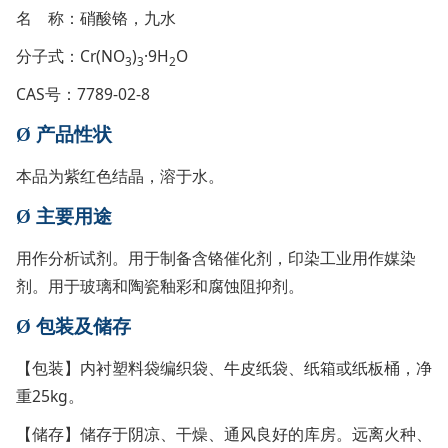
名 称：硝酸铬，九水
分子式：Cr(NO
)
·9H
O
3
3
2
CAS号：7789-02-8
Ø
产品性状
本品为紫红色结晶，溶于水。
Ø
主要用途
用作分析试剂。用于制备含铬催化剂，印染工业用作媒染
剂。用于玻璃和陶瓷釉彩和腐蚀阻抑剂。
Ø
包装及储存
【包装】内衬塑料袋编织袋、牛皮纸袋、纸箱或纸板桶，净
重25kg。
【储存】储存于阴凉、干燥、通风良好的库房。远离火种、